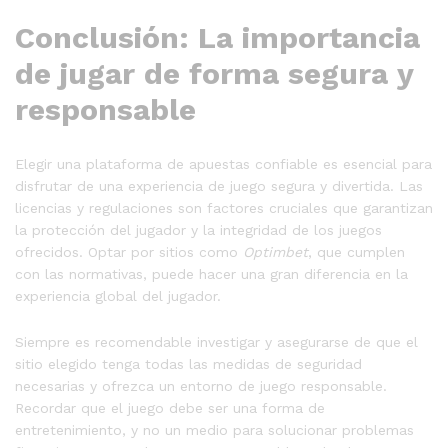
Conclusión: La importancia
de jugar de forma segura y
responsable
Elegir una plataforma de apuestas confiable es esencial para
disfrutar de una experiencia de juego segura y divertida. Las
licencias y regulaciones son factores cruciales que garantizan
la protección del jugador y la integridad de los juegos
ofrecidos. Optar por sitios como
Optimbet
, que cumplen
con las normativas, puede hacer una gran diferencia en la
experiencia global del jugador.
Siempre es recomendable investigar y asegurarse de que el
sitio elegido tenga todas las medidas de seguridad
necesarias y ofrezca un entorno de juego responsable.
Recordar que el juego debe ser una forma de
entretenimiento, y no un medio para solucionar problemas