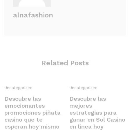
alnafashion
Related Posts
Uncategorized
Uncategorized
Descubre las
Descubre las
emocionantes
mejores
promociones piñata
estrategias para
casino que te
ganar en Sol Casino
esperan hoy mismo
en línea hoy