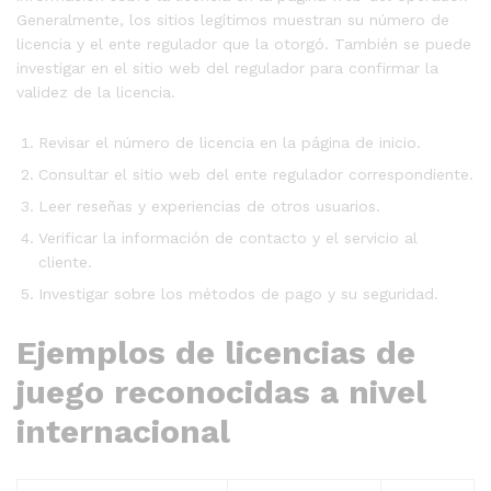
Generalmente, los sitios legítimos muestran su número de
licencia y el ente regulador que la otorgó. También se puede
investigar en el sitio web del regulador para confirmar la
validez de la licencia.
Revisar el número de licencia en la página de inicio.
Consultar el sitio web del ente regulador correspondiente.
Leer reseñas y experiencias de otros usuarios.
Verificar la información de contacto y el servicio al
cliente.
Investigar sobre los métodos de pago y su seguridad.
Ejemplos de licencias de
juego reconocidas a nivel
internacional