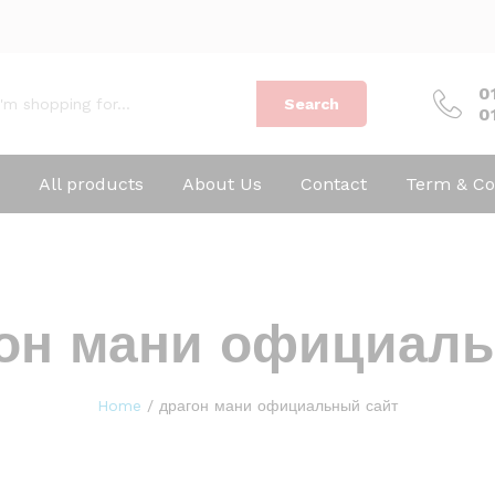
0
Search
0
All products
About Us
Contact
Term & Co
он мани официаль
Home
/
драгон мани официальный сайт