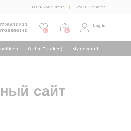
Track Your Order
Store Location
1725630233
Log in
1703360140
0
0
nditions
Order Tracking
My account
ный сайт