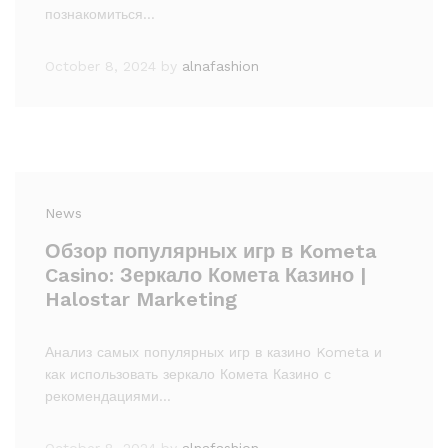
познакомиться…
October 8, 2024
by
alnafashion
News
Обзор популярных игр в Kometa
Casino: Зеркало Комета Казино |
Halostar Marketing
Анализ самых популярных игр в казино Kometa и
как использовать зеркало Комета Казино с
рекомендациями…