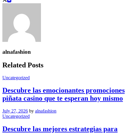
alnafashion
Related Posts
Uncategorized
Descubre las emocionantes promociones
piñata casino que te esperan hoy mismo
July 27, 2026
by
alnafashion
Uncategorized
Descubre las mejores estrategias para