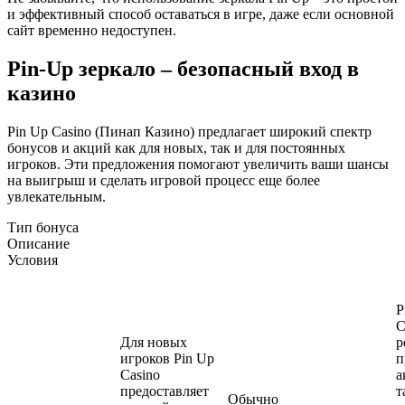
и эффективный способ оставаться в игре, даже если основной
сайт временно недоступен.
Pin-Up зеркало – безопасный вход в
казино
Pin Up Casino (Пинап Казино) предлагает широкий спектр
бонусов и акций как для новых, так и для постоянных
игроков. Эти предложения помогают увеличить ваши шансы
на выигрыш и сделать игровой процесс еще более
увлекательным.
Тип бонуса
Описание
Условия
P
C
Для новых
р
игроков Pin Up
п
Casino
а
предоставляет
т
Обычно