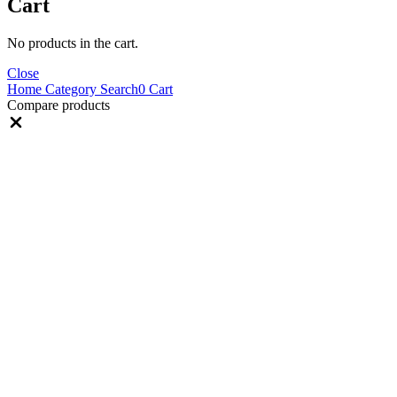
Cart
No products in the cart.
Close
Home
Category
Search
0
Cart
Compare products
Close