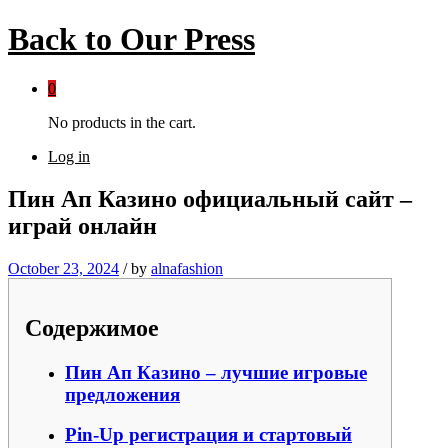
Back to
Our Press
0
No products in the cart.
Log in
Пин Ап Казино официальный сайт –
играй онлайн
October 23, 2024
/
by
alnafashion
Содержимое
Пин Ап Казино – лучшие игровые
предложения
Pin-Up регистрация и стартовый