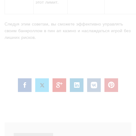
этот лимит.
Следуя этим советам, вы сможете эффективно управлять
своим банкроллом в пин ап казино и наслаждаться игрой без
лишних рисков.