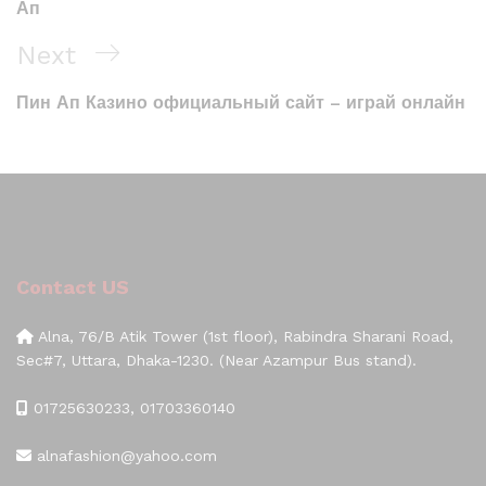
Ап
Next
Next
Post
Пин Ап Казино официальный сайт – играй онлайн
Contact US
Alna, 76/B Atik Tower (1st floor), Rabindra Sharani Road,
Sec#7, Uttara, Dhaka-1230. (Near Azampur Bus stand).
01725630233, 01703360140
alnafashion@yahoo.com