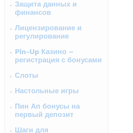
Защита данных и
финансов
Лицензирование и
регулирование
Pin-Up Казино –
регистрация с бонусами
Слоты
Настольные игры
Пин Ап бонусы на
первый депозит
Шаги для