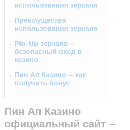
использования зеркала
Преимущества
использования зеркала
Pin-Up зеркало –
безопасный вход в
казино
Пин Ап Казино – как
получить бонус
Пин Ап Казино
официальный сайт –