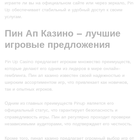
играете ли вы на официальном сайте или через зеркало, Pin
Up обеспечивает стабильный и удобный доступ к своим
услугам.
Пин Ап Казино – лучшие
игровые предложения
Pin Up Casino предлагает игрокам множество преимуществ,
которые делают его одним из лидеров в мире онлайн-
гемблинга. Пин ап казино известен своей надежностью и
широким ассортиментом игр, что привлекает как новичков,
так и опытных игроков.
Одним из главных преимуществ Pinup является его
официальный статус, что гарантирует безопасность и
справедливость игры. Пин ап регулярно проходит проверки
независимыми аудиторами, что подтверждает его честность.
Кроме того, пинап казино предлагает огромный выбор игр от