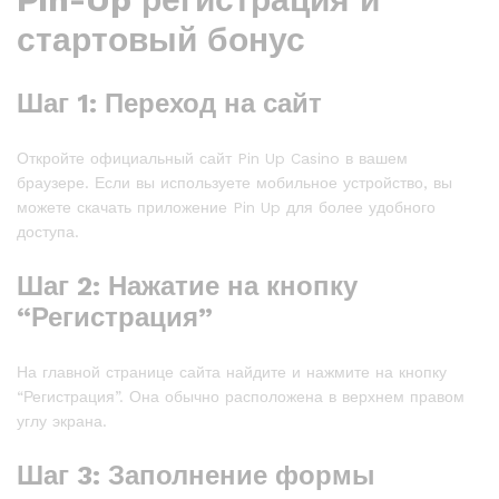
стартовый бонус
Шаг 1: Переход на сайт
Откройте официальный сайт Pin Up Casino в вашем
браузере. Если вы используете мобильное устройство, вы
можете скачать приложение Pin Up для более удобного
доступа.
Шаг 2: Нажатие на кнопку
“Регистрация”
На главной странице сайта найдите и нажмите на кнопку
“Регистрация”. Она обычно расположена в верхнем правом
углу экрана.
Шаг 3: Заполнение формы