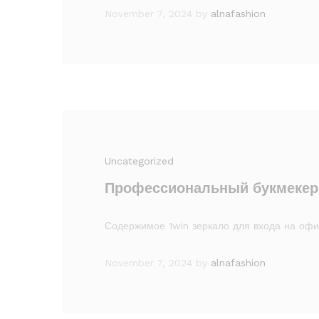
November 7, 2024
by
alnafashion
Uncategorized
Профессиональный букмекер 
Содержимое 1win зеркало для входа на оф
November 7, 2024
by
alnafashion