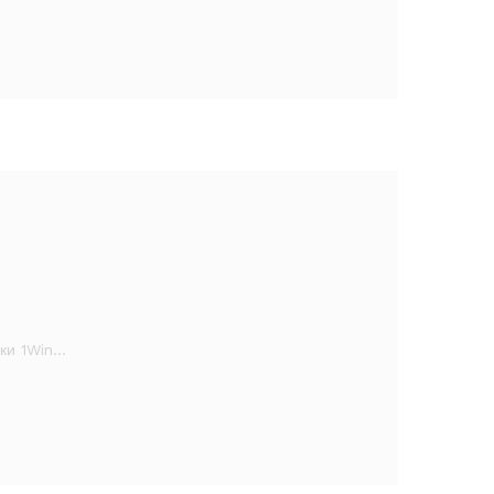
ки 1Win…