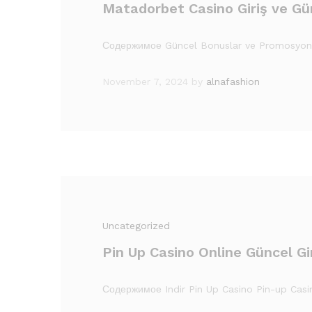
Matadorbet Casino Giriş ve Gün
Содержимое Güncel Bonuslar ve Promosyonlar Gü
November 7, 2024
by
alnafashion
Uncategorized
Pin Up Casino Online Güncel Gi
Содержимое Indir Pin Up Casino Pin-up Casi