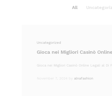
All
Uncategori
Uncategorized
Gioca nei Migliori Casinò Online
Gioca nei Migliori Casinò Online Legali al Di 
November 7, 2024
by
alnafashion