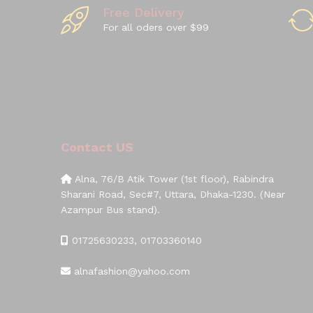
Free Delivery
For all oders over $99
Contact US
Alna, 76/B Atik Tower (1st floor), Rabindra
Sharani Road, Sec#7, Uttara, Dhaka-1230. (Near
Azampur Bus stand).
01725630233, 01703360140
alnafashion@yahoo.com