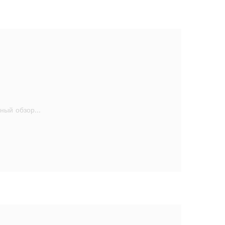
лный обзор…