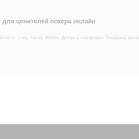
 для ценителей покера онлайн
roid от Crazy Panda Mobile. Доступ к платформе Основные фу