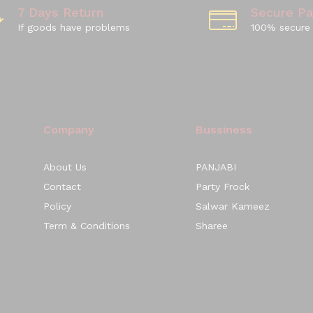
7 Days Return
Secure P
If goods have problems
100% secure
Company
Bussiness
About Us
PANJABI
Contact
Party Frock
Policy
Salwar Kameez
Term & Conditions
Sharee