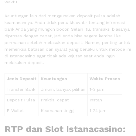
waktu.
Keuntungan lain dari menggunakan deposit pulsa adalah
keamanannya. Anda tidak perlu khawatir tentang informasi
bank Anda yang mungkin bocor. Selain itu, transaksi biasanya
diproses dengan cepat, jadi Anda bisa segera kembali ke
permainan setelah melakukan deposit. Namun, penting untuk
memeriksa batasan dan syarat yang berlaku untuk metode ini
di Istanacasino agar tidak ada kejutan saat Anda ingin
melakukan deposit.
Jenis Deposit
Keuntungan
Waktu Proses
Transfer Bank
Umum, banyak pilihan
1-3 jam
Deposit Pulsa
Praktis, cepat
Instan
E-Wallet
Keamanan tinggi
1-24 jam
RTP dan Slot Istanacasino: