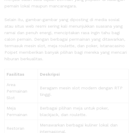
pemain lokal maupun mancanegara.
Selain itu, gambar-gambar yang diposting di media sosial
atau situs web resmi sering kali menunjukkan suasana yang
ramai dan penuh energi, menciptakan rasa ingin tahu bagi
calon pemain. Dengan berbagai permainan yang ditawarkan,
termasuk mesin slot, meja roulette, dan poker, Istanacasino
Poipet memberikan banyak pilihan bagi mereka yang mencari
hiburan berkualitas.
Fasilitas
Deskripsi
Area
Beragam mesin slot modern dengan RTP
Permainan
tinggi.
Slot
Meja
Berbagai pilihan meja untuk poker,
Permainan
blackjack, dan roulette.
Menawarkan berbagai kuliner lokal dan
Restoran
internasional.