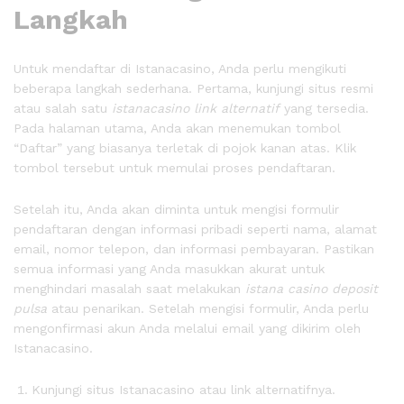
Langkah
Untuk mendaftar di Istanacasino, Anda perlu mengikuti
beberapa langkah sederhana. Pertama, kunjungi situs resmi
atau salah satu
istanacasino link alternatif
yang tersedia.
Pada halaman utama, Anda akan menemukan tombol
“Daftar” yang biasanya terletak di pojok kanan atas. Klik
tombol tersebut untuk memulai proses pendaftaran.
Setelah itu, Anda akan diminta untuk mengisi formulir
pendaftaran dengan informasi pribadi seperti nama, alamat
email, nomor telepon, dan informasi pembayaran. Pastikan
semua informasi yang Anda masukkan akurat untuk
menghindari masalah saat melakukan
istana casino deposit
pulsa
atau penarikan. Setelah mengisi formulir, Anda perlu
mengonfirmasi akun Anda melalui email yang dikirim oleh
Istanacasino.
Kunjungi situs Istanacasino atau link alternatifnya.