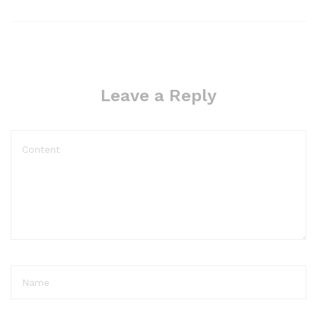
Leave a Reply