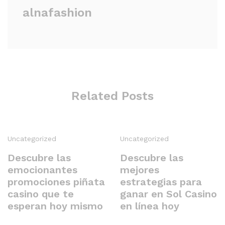
alnafashion
Related Posts
Uncategorized
Uncategorized
Descubre las
Descubre las
emocionantes
mejores
promociones piñata
estrategias para
casino que te
ganar en Sol Casino
esperan hoy mismo
en línea hoy