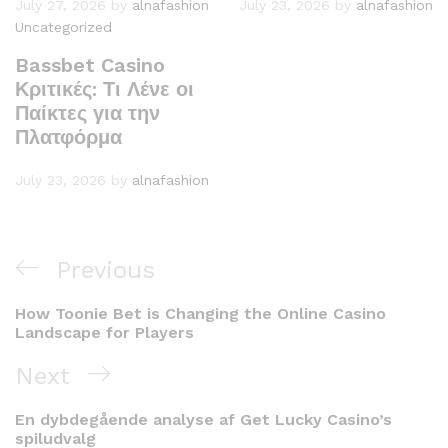
July 27, 2026
by
alnafashion
July 23, 2026
by
alnafashion
Uncategorized
Bassbet Casino
Κριτικές: Τι Λένε οι
Παίκτες για την
Πλατφόρμα
July 23, 2026
by
alnafashion
Post
Previous
Previous
navigation
Post
How Toonie Bet is Changing the Online Casino
Landscape for Players
Next
Next
Post
En dybdegående analyse af Get Lucky Casino’s
spiludvalg