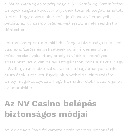
a
Malta Gaming Authority
vagy a
UK Gambling Commission
,
amelyek szigorú követelményeknek tesznek eleget. Emellett
fontos, hogy olvassunk el más játékosok véleményeit,
például az
nv casino vélemények
részt, amely segíthet a
döntésben.
Fontos szempont a banki lehetőségek biztonsága is. Az
nv
casino kifizetés
és befizetések során érdemes olyan
módszereket választani, amelyek védik a személyes
adatainkat. Az olyan neves szolgáltatók, mint a PayPal vagy
a Skrill, gyakran biztosabbak, mint a hagyományos banki
átutalások. Emellett figyeljünk a weboldal titkosítására,
amely megakadályozza, hogy harmadik felek hozzáférjenek
az adatainkhoz.
Az NV Casino belépés
biztonságos módjai
Az
nv casino login
folyamata során számos biztonsági