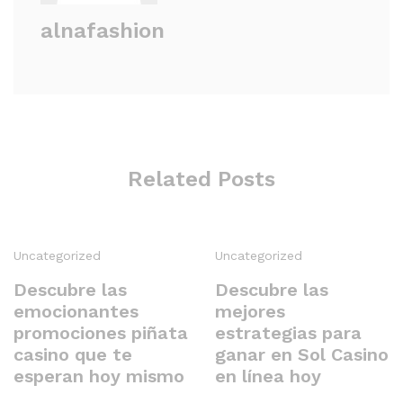
alnafashion
Related Posts
Uncategorized
Uncategorized
Descubre las
Descubre las
emocionantes
mejores
promociones piñata
estrategias para
casino que te
ganar en Sol Casino
esperan hoy mismo
en línea hoy