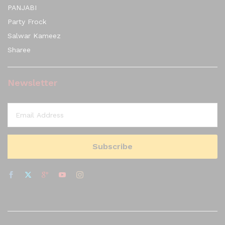
PANJABI
Party Frock
Salwar Kameez
Sharee
Newsletter