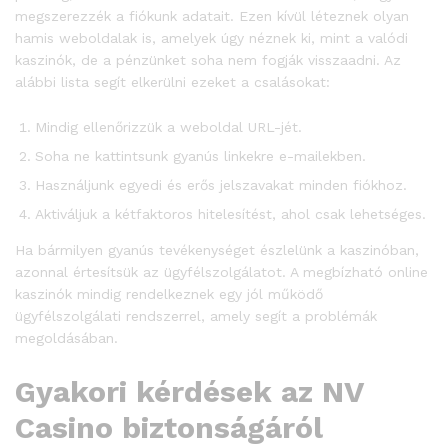
megszerezzék a fiókunk adatait. Ezen kívül léteznek olyan
hamis weboldalak is, amelyek úgy néznek ki, mint a valódi
kaszinók, de a pénzünket soha nem fogják visszaadni. Az
alábbi lista segít elkerülni ezeket a csalásokat:
Mindig ellenőrizzük a weboldal URL-jét.
Soha ne kattintsunk gyanús linkekre e-mailekben.
Használjunk egyedi és erős jelszavakat minden fiókhoz.
Aktiváljuk a kétfaktoros hitelesítést, ahol csak lehetséges.
Ha bármilyen gyanús tevékenységet észlelünk a kaszinóban,
azonnal értesítsük az ügyfélszolgálatot. A megbízható online
kaszinók mindig rendelkeznek egy jól működő
ügyfélszolgálati rendszerrel, amely segít a problémák
megoldásában.
Gyakori kérdések az NV
Casino biztonságáról