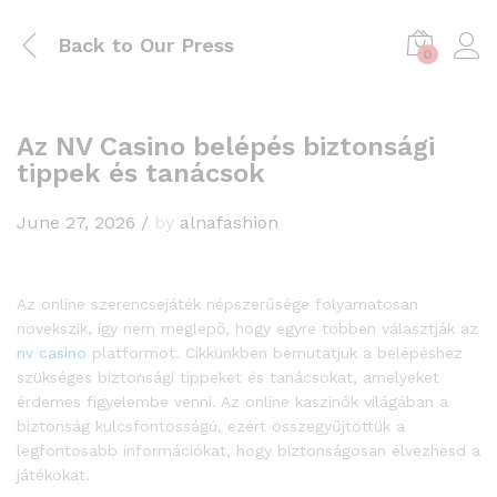
Back to
Our Press
0
Az NV Casino belépés biztonsági
tippek és tanácsok
June 27, 2026
/
by
alnafashion
Az online szerencsejáték népszerűsége folyamatosan
növekszik, így nem meglepő, hogy egyre többen választják az
nv casino
platformot. Cikkünkben bemutatjuk a belépéshez
szükséges biztonsági tippeket és tanácsokat, amelyeket
érdemes figyelembe venni. Az online kaszinók világában a
biztonság kulcsfontosságú, ezért összegyűjtöttük a
legfontosabb információkat, hogy biztonságosan élvezhesd a
játékokat.